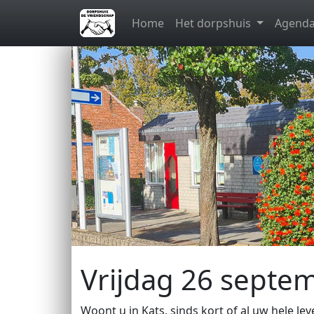
Skip to main content
Home
Het dorpshuis
Agend
Vrijdag 26 septe
Woont u in Kats, sinds kort of al uw hele lev