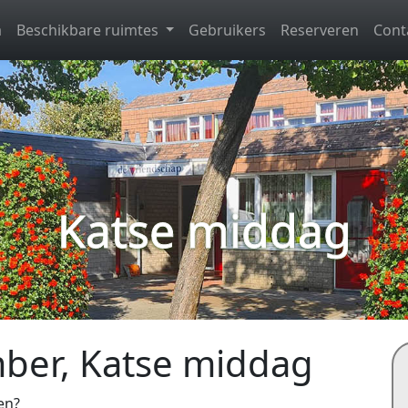
a
Beschikbare ruimtes
Gebruikers
Reserveren
Cont
Katse middag
mber, Katse middag
en?