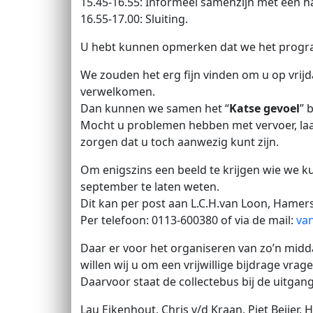
15.45-16.55: Informeel samenzijn met een h
16.55-17.00: Sluiting.
U hebt kunnen opmerken dat we het progra
We zouden het erg fijn vinden om u op vri
verwelkomen.
Dan kunnen we samen het “
Katse gevoel
” 
Mocht u problemen hebben met vervoer, laat 
zorgen dat u toch aanwezig kunt zijn.
Om enigszins een beeld te krijgen wie we ku
september te laten weten.
Dit kan per post aan L.C.H.van Loon, Hamers
Per telefoon: 0113-600380 of via de mail:
va
Daar er voor het organiseren van zo’n mid
willen wij u om een vrijwillige bijdrage vrage
Daarvoor staat de collectebus bij de uitgang 
Lau Eikenhout, Chris v/d Kraan, Piet Beijer