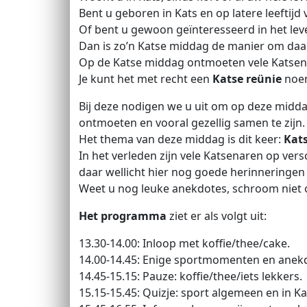
Bent u geboren in Kats en op latere leeftijd
Of bent u gewoon geïnteresseerd in het lev
Dan is zo’n Katse middag de manier om daa
Op de Katse middag ontmoeten vele Katsena
Je kunt het met recht een
Katse reünie
noe
Bij deze nodigen we u uit om op deze midd
ontmoeten en vooral gezellig samen te zijn.
Het thema van deze middag is dit keer:
Kats
In het verleden zijn vele Katsenaren op ver
daar wellicht hier nog goede herinneringen
Weet u nog leuke anekdotes, schroom niet o
Het programma
ziet er als volgt uit:
13.30-14.00: Inloop met koffie/thee/cake.
14.00-14.45: Enige sportmomenten en anek
14.45-15.15: Pauze: koffie/thee/iets lekkers.
15.15-15.45: Quizje: sport algemeen en in Kats