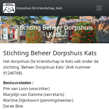
Skip to main content
Dorpshuis De Vriendschap, Kats
Stichting Beheer Dorpshuis
Kats
Stichting Beheer Dorpshuis Kats
Het dorpshuis De Vriendschap te Kats valt onder de
stichting `Beheer Dorpshuis Kats` (KvK nummer
91246768).
Bestuursleden :
Pim van Loon (voorzitter)
Marjolijn van Damme (secretaris)
Martine Dijkshoorn (penningmeester)
Derek Blok